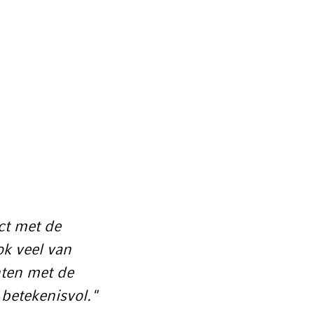
ct met de
ok veel van
nten met de
betekenisvol."