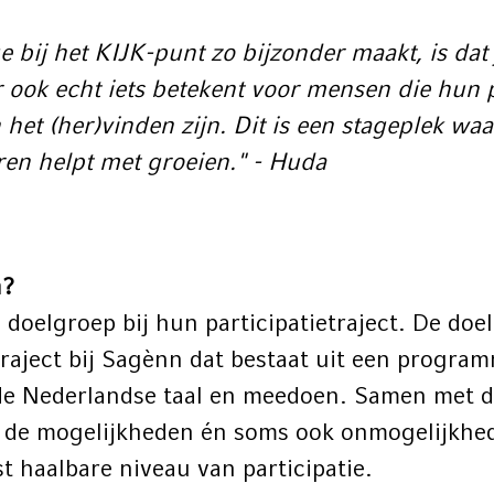
 bij het KIJK-punt zo bijzonder maakt, is dat j
ar ook echt iets betekent voor mensen die hun 
het (her)vinden zijn. Dit is een stageplek waar
eren helpt met groeien." - Huda
n?
e doelgroep bij hun participatietraject. De doe
raject bij Sagènn dat bestaat uit een progra
 de Nederlandse taal en meedoen. Samen met d
r de mogelijkheden én soms ook onmogelijkhe
t haalbare niveau van participatie.