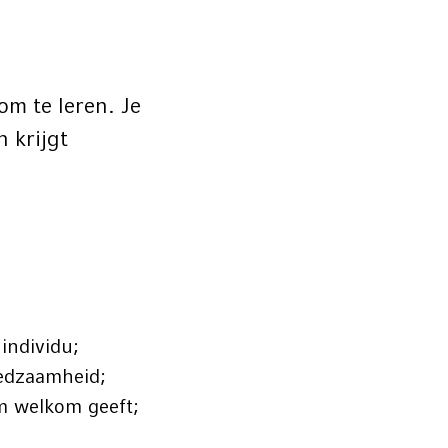
om te leren. Je
 krijgt
r individu;
lfredzaamheid;
m welkom geeft;