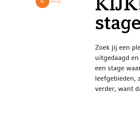
KIJK
terug
stage
Zoek jij een p
uitgedaagd en 
een stage waar
leefgebieden, 
verder, want 