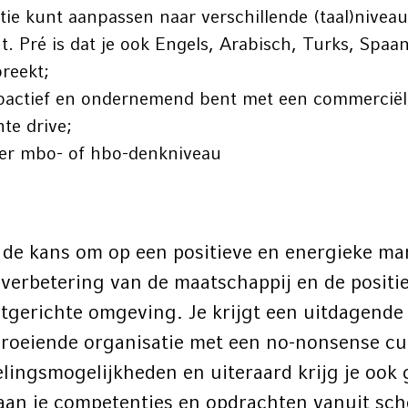
ie kunt aanpassen naar verschillende (taal)niveau
nt. Pré is dat je ook Engels, Arabisch, Turks, Spaa
preekt;
proactief en ondernemend bent met een commerciël
hte drive;
ver mbo- of hbo-denkniveau
n
 de kans om op een positieve en energieke man
verbetering van de maatschappij en de posit
atgerichte omgeving. Je krijgt een uitdagende
roeiende organisatie met een no-nonsense cul
lingsmogelijkheden en uiteraard krijg je ook
aan je competenties en opdrachten vanuit s