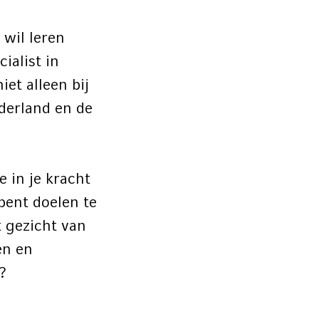
 wil leren
ialist in
et alleen bij
derland en de
 in je kracht
 bent doelen te
t gezicht van
en en
?