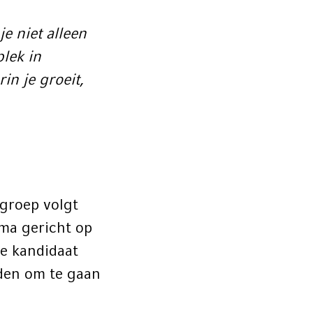
e niet alleen
plek in
in je groeit,
lgroep volgt
mma gericht op
e kandidaat
den om te gaan