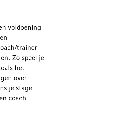
r en voldoening
een
coach/trainer
en. Zo speel je
zoals het
ngen over
ns je stage
een coach