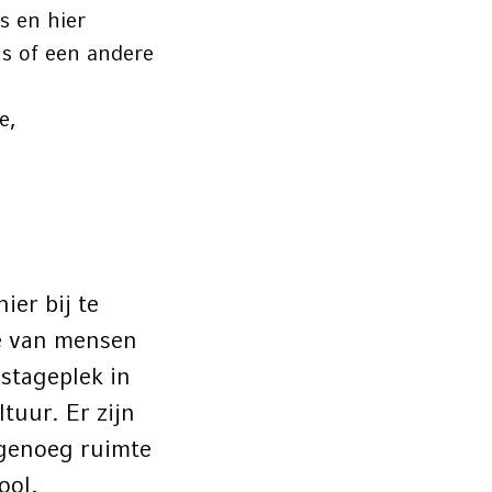
s en hier
ns of een andere
e,
ier bij te
ie van mensen
 stageplek in
tuur. Er zijn
 genoeg ruimte
chool.