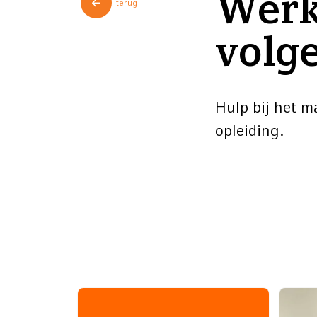
Werk
terug
volg
Hulp bij het m
opleiding.