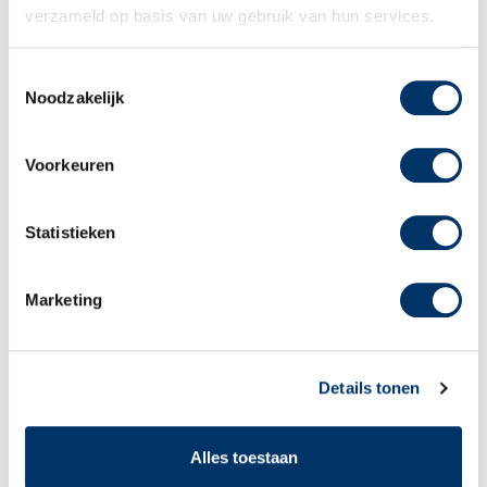
verzameld op basis van uw gebruik van hun services.
Downloads Educatie
Toestemmingsselectie
Noodzakelijk
Lid van NRTO
Voorkeuren
Statistieken
Sagènn Re-integratie
Marketing
Keurmerken Re-integratie
Details tonen
Alles toestaan
Films