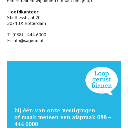
een e-mail en wij nemen contact met je op.
Hoofdkantoor
Stieltjesstraat 20
3071 JX Rotterdam
T: (088) - 444 6000
E: info@sagenn.nl
bij één van onze vestigingen
of maak meteen een afspraak 088 –
444 6000