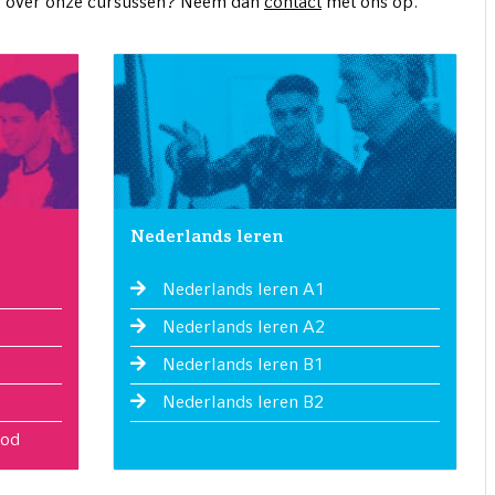
tie over onze cursussen? Neem dan
contact
met ons op.
Nederlands leren
Nederlands leren A1
Nederlands leren A2
Nederlands leren B1
Nederlands leren B2
bod