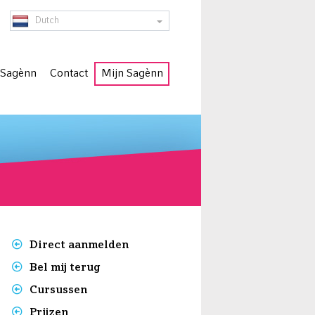
Dutch
 Sagènn
Contact
Mijn Sagènn
Lezen, s
Direct aanmelden
Bel mij terug
Cursussen
Prijzen