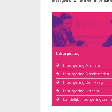
je vragen of wil je meer informa
Inburgering
Inburgering Arnhem
Inburgering Drechtsteden
Inburgering Den Haag
Inburgering Utrecht
Landelijk inburgeringsaan