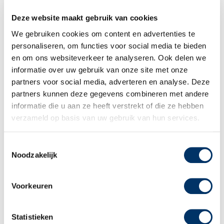
Downloads Educatie
Deze website maakt gebruik van cookies
We gebruiken cookies om content en advertenties te
personaliseren, om functies voor social media te bieden
en om ons websiteverkeer te analyseren. Ook delen we
Lid van NRTO
informatie over uw gebruik van onze site met onze
partners voor social media, adverteren en analyse. Deze
partners kunnen deze gegevens combineren met andere
informatie die u aan ze heeft verstrekt of die ze hebben
verzameld op basis van uw gebruik van hun services.
Sagènn Re-integratie
Toestemmingsselectie
Noodzakelijk
Keurmerken Re-integratie
Voorkeuren
Films
Statistieken