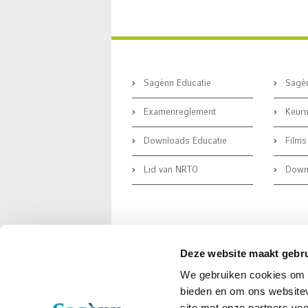
Sagènn Educatie
Sagèn
Examenreglement
Keurm
Downloads Educatie
Films
Lid van NRTO
Downl
Deze website maakt gebru
We gebruiken cookies om c
bieden en om ons websitev
site met onze partners vo