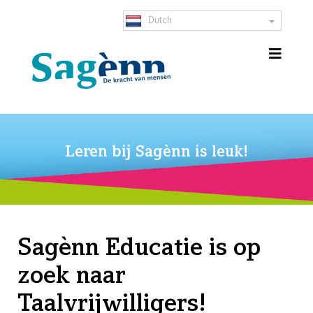
Dutch
Leren bij Sagènn is leuk!
Sagènn Educatie is op
zoek naar
Taalvrijwilligers!