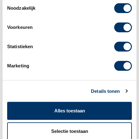
Toestemmingsselectie
Noodzakelijk
Voorkeuren
Sagènn Re-integratie
Statistieken
Marketing
Keurmerken Re-integratie
Details tonen
Films
Alles toestaan
Downloads Re-integratie
Selectie toestaan