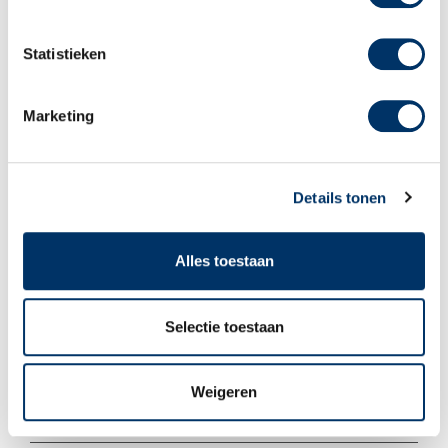
Sagènn Educatie
Statistieken
Examenreglement
Marketing
Downloads Educatie
Details tonen
Lid van NRTO
Alles toestaan
Selectie toestaan
Weigeren
Sagènn Re-integratie