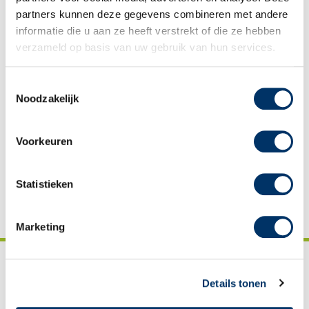
partners kunnen deze gegevens combineren met andere
Direct aanmelden
informatie die u aan ze heeft verstrekt of die ze hebben
verzameld op basis van uw gebruik van hun services.
Bel mij terug
Cursussen
Toestemmingsselectie
Prijzen
Noodzakelijk
Reviews
Downloads
Voorkeuren
Vacatures
Statistieken
Marketing
Details tonen
Sagènn Educatie