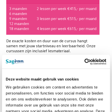
3 maanden
2 lessen per week €415,- per maand
6 maanden
9 maanden
3 lessen per week €515,- per maand
12 maanden
18 maanden
4 lessen per week €615,- per maand
De exacte kosten en duur van de cursus hangt
samen met jouw startniveau en leerbaarheid. Onze
cursussen zijn inclusief lesmateriaal.
Direct inschrijven
:
Wil jij je inschrijven voor de cursus of wil je meer
informatie?
Klik hier
!
Deze website maakt gebruik van cookies
We gebruiken cookies om content en advertenties te
personaliseren, om functies voor social media te bieden
en om ons websiteverkeer te analyseren. Ook delen we
informatie over uw gebruik van onze site met onze
partners voor social media, adverteren en analyse. Deze