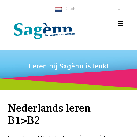
Dutch
Leren bij Sagènn is leuk!
Nederlands leren
B1>B2