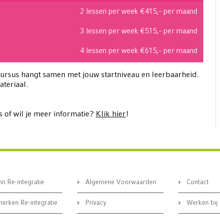
2 lessen per week €415,- per maand
3 lessen per week €515,- per maand
4 lessen per week €615,- per maand
cursus hangt samen met jouw startniveau en leerbaarheid.
ateriaal.
us of wil je meer informatie?
Klik hier
!
n Re-integratie
Algemene Voorwaarden
Contact
erken Re-integratie
Privacy
Werken bij