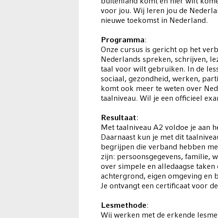
buitenland komt en hier wilt kome
voor jou. Wij leren jou de Nederl
nieuwe toekomst in Nederland.
Programma
:
Onze cursus is gericht op het ver
Nederlands spreken, schrijven, lez
taal voor wilt gebruiken. In de l
sociaal, gezondheid, werken, parti
komt ook meer te weten over Ned
taalniveau. Wil je een officieel e
Resultaat
:
Met taalniveau A2 voldoe je aan he
Daarnaast kun je met dit taalniv
begrijpen die verband hebben met
zijn: persoonsgegevens, familie,
over simpele en alledaagse taken
achtergrond, eigen omgeving en b
Je ontvangt een certificaat voor d
Lesmethode
:
Wij werken met de erkende lesmeth