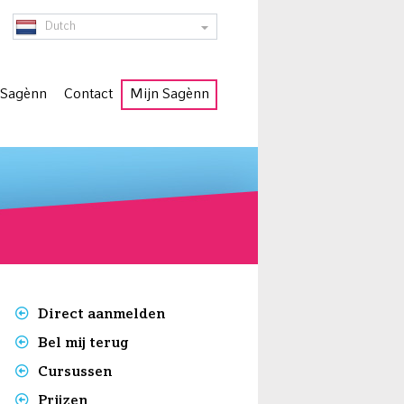
Dutch
 Sagènn
Contact
Mijn Sagènn
Lezen, s
Direct aanmelden
Bel mij terug
Cursussen
Prijzen