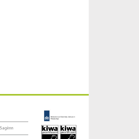
 Sagènn