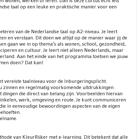
n wonen, werken of leren. Dan is deze cursus echt iets
andse taal op een leuke en praktische manier voor een
beteren van de Nederlandse taal op A2-niveau. Je leert
en en verstaan. Dit doen we altijd op de manier waar jij de
essen gaan we in op thema’s als wonen, school, gezondheid,
ciperen en cultuur. Je leert niet alleen Nederlands, maar
erland. Aan het einde van het programma toetsen we jouw
xamen doen? Dat kan!
t vereiste taalniveau voor de Inburgeringsplicht.
eau zinnen en regelmatig voorkomende uitdrukkingen
 dingen die direct van belang zijn. Voorbeelden hiervan
 winkelen, werk, omgeving en route. Je kunt communiceren
 die in eenvoudige bewoordingen aspecten van de eigen
ehoeften.
eelname.
ode van KleurRijker met e-learning. Dit betekent dat alle