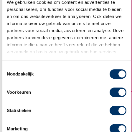
We gebruiken cookies om content en advertenties te
met én zonder
voor NT1- en NT2-
diploma
ers uit de
personaliseren, om functies voor social media te bieden
verschillende
en om ons websiteverkeer te analyseren. Ook delen we
gemeenten in de
informatie over uw gebruik van onze site met onze
arbeidsmarktregio
partners voor social media, adverteren en analyse. Deze
Zaanstreek
partners kunnen deze gegevens combineren met andere
Waterland. We geven
cursussen op de
informatie die u aan ze heeft verstrekt of die ze hebben
taal-, reken-, en
verzameld op basis van uw gebruik van hun services.
digitale
vaardigheden. Deze
versterken de
Toestemmingsselectie
basisvaardigheden
Noodzakelijk
voor werk, opleiding
en participatie.
Voorkeuren
Noordoost
Volwasseneneducatie
Volwasseneneducatie
Brabant
met én zonder
voor NT1- en NT2-
diploma
ers uit de
Statistieken
verschillende
gemeenten in de
arbeidsmarktregio
Marketing