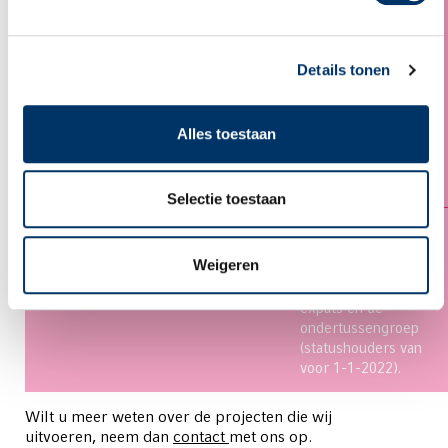
Noordoost Brabant.
We geven cursussen
voor iedereen die
taalvaardigheden, in
Details tonen
combinatie met
reken- en digitale
vaardigheden, wil
Alles toestaan
versterken om zo
zelfredzaamheid te
vergroten.
Selectie toestaan
Landelijk
Zelfmelders
Nederlands leren en
inburgeren op eigen
Weigeren
kosten voor
gezinsmigranten,
expats en de
ondertussengroep
(statushouders van
voor 1-1-2022).
Wilt u meer weten over de projecten die wij
uitvoeren, neem dan
contact
met ons op.