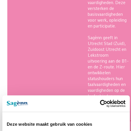
vaardigheden. Deze
versterken de
basisvaardigheden
voor werk, opleiding
en participatie.
Sagènn geeft in
Utrecht Stad (Zuid),
Zuidoost Utrecht en
Lekstroom
uitvoering aan de B1-
en de Z-route. Hier
ontwikkelen
statushouders hun
taalvaardigheden en
vaardigheden op de
leefgebieden om
naar vermogen te
participeren in
Nederland.
Deze website maakt gebruik van cookies
Zaanstad
Volwasseneneducatie
Volwasseneneducatie