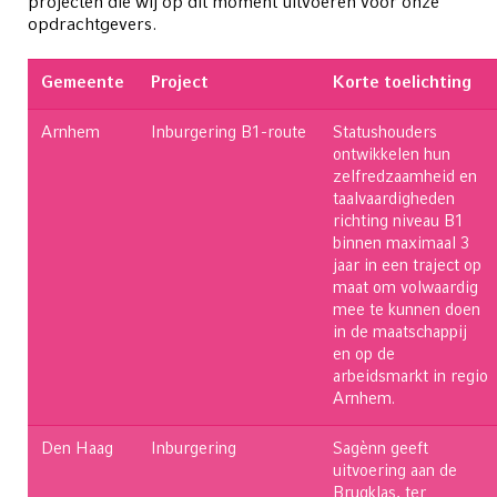
projecten die wij op dit moment uitvoeren voor onze
opdrachtgevers.
Gemeente
Project
Korte toelichting
Arnhem
Inburgering B1-route
Statushouders
ontwikkelen hun
zelfredzaamheid en
taalvaardigheden
richting niveau B1
binnen maximaal 3
jaar in een traject op
maat om volwaardig
mee te kunnen doen
in de maatschappij
en op de
arbeidsmarkt in regio
Arnhem.
Den Haag
Inburgering
Sagènn geeft
uitvoering aan de
Brugklas, ter